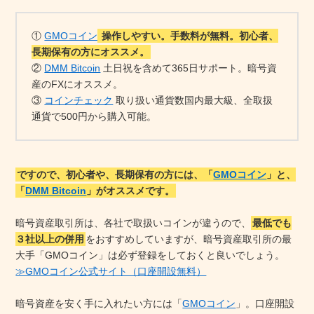
①
GMOコイン
操作しやすい。手数料が無料。初心者、
長期保有の方にオススメ。
②
DMM Bitcoin
土日祝を含めて365日サポート。暗号資
産のFXにオススメ。
③
コインチェック
取り扱い通貨数国内最大級、全取扱
通貨で500円から購入可能。
ですので、初心者や、長期保有の方には、「
GMOコイン
」と、
「
DMM Bitcoin
」がオススメです。
暗号資産取引所は、各社で取扱いコインが違うので、
最低でも
３社以上の併用
をおすすめしていますが、暗号資産取引所の最
大手「GMOコイン」は必ず登録をしておくと良いでしょう。
≫GMOコイン公式サイト（口座開設無料）
暗号資産を安く手に入れたい方には「
GMOコイン
」。口座開設